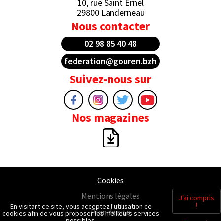
10, rue Saint Ernel
29800 Landerneau
Nous contacter
02 98 85 40 48
federation@gouren.bzh
Suivez-nous sur
Nos magazines
Cookies
Mentions légales
J'ai compris
!
En visitant ce site, vous acceptez l'utilisation de
Plan de site
cookies afin de vous proposer les meilleurs services
possibles.