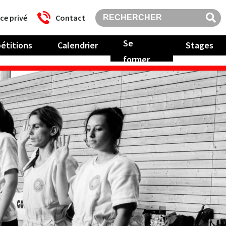
ce privé
Contact
Se
étitions
Calendrier
Stages
former