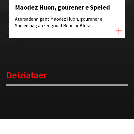
Maodez Huon, gourener e Speied
Atersadenn gant Maodez Huon, gourener e
Speied hag aozer gouel Reun ar Bleiz
Deiziataer