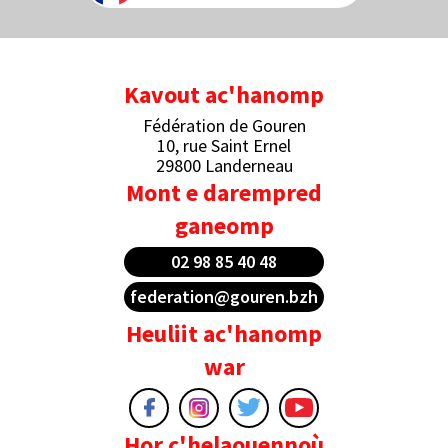
Kavout ac'hanomp
Fédération de Gouren
10, rue Saint Ernel
29800 Landerneau
Mont e darempred
ganeomp
02 98 85 40 48
federation@gouren.bzh
Heuliit ac'hanomp
war
Hor c'helaouennoù