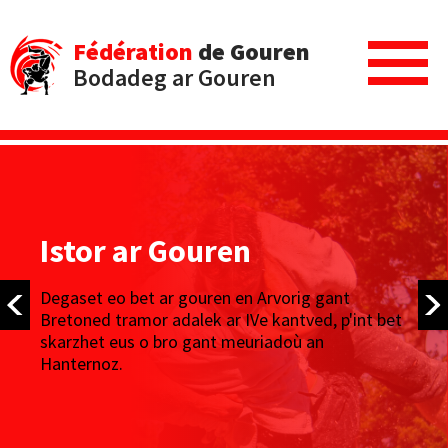
Fédération
de Gouren
Bodadeg ar Gouren
Istor ar Gouren
Degaset eo bet ar gouren en Arvorig gant
Bretoned tramor adalek ar IVe kantved, p'int bet
skarzhet eus o bro gant meuriadoù an
Hanternoz.