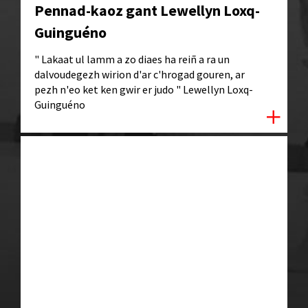
Pennad-kaoz gant Lewellyn Loxq-
Guinguéno
" Lakaat ul lamm a zo diaes ha reiñ a ra un
dalvoudegezh wirion d'ar c'hrogad gouren, ar
pezh n'eo ket ken gwir er judo " Lewellyn Loxq-
Guinguéno