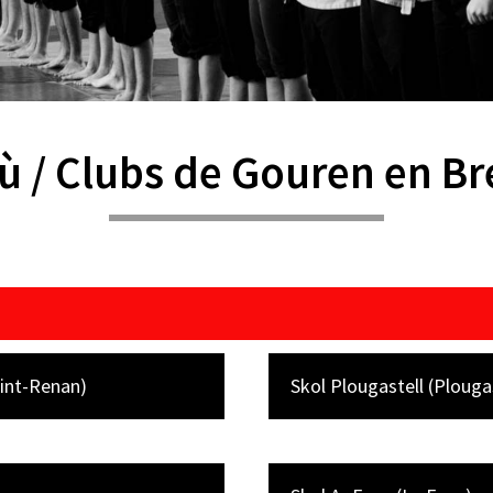
ù / Clubs de Gouren en B
int-Renan)
Skol Plougastell (Plouga