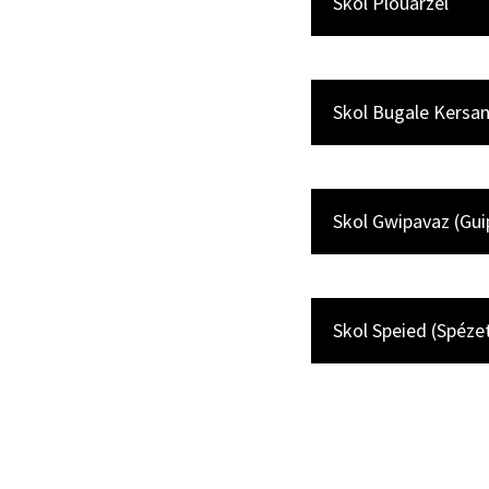
Skol Plouarzel
Skol Bugale Kersan
Skol Gwipavaz (Gui
Skol Speied (Spéze