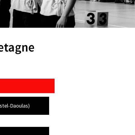
retagne
stel-Daoulas)