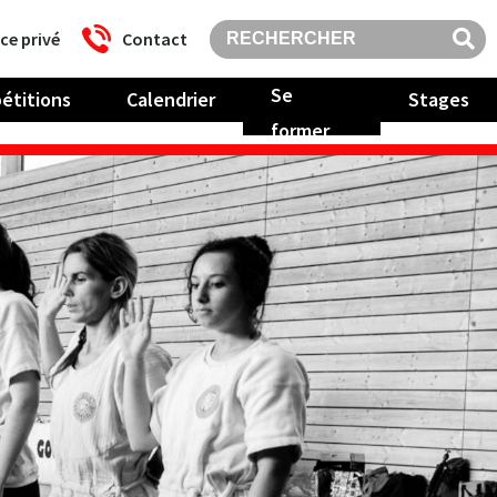
ce privé
Contact
Se
étitions
Calendrier
Stages
former