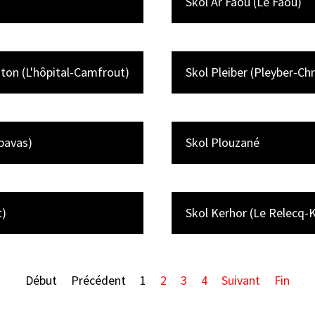
Skol Ar Faou (Le Faou)
ton (L'hôpital-Camfrout)
Skol Pleiber (Pleyber-Chr
pavas)
Skol Plouzané
t)
Skol Kerhor (Le Relecq-
Début
Précédent
1
2
3
4
Suivant
Fin