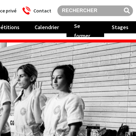
ce privé
Contact
Se
étitions
Calendrier
Stages
former