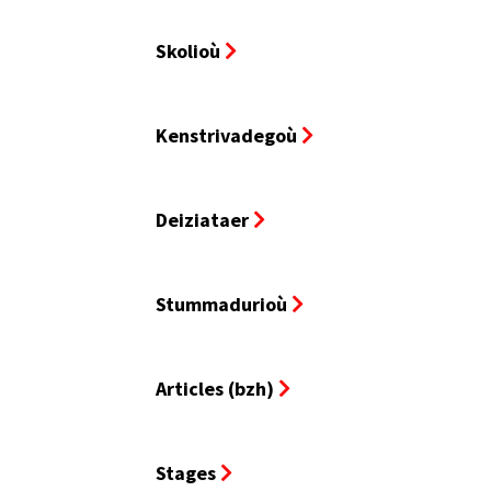
Skolioù
Kenstrivadegoù
Deiziataer
Stummadurioù
Articles (bzh)
Stages