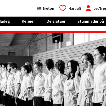
Breton
Harpañ
Lec'h p
dadeg
Keleier
Deiziataer
Stummadurioù