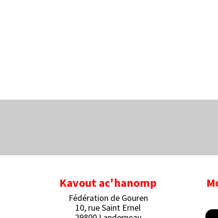
Kavout ac'hanomp
M
Fédération de Gouren
10, rue Saint Ernel
29800 Landerneau