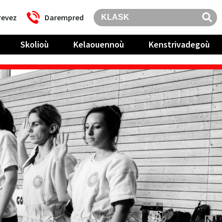
revez
Darempred
Skolioù
Kelaouennoù
Kenstrivadegoù