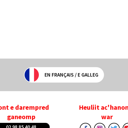
EN FRANÇAIS / E GALLEG
ont e darempred
Heuliit ac'han
ganeomp
war
02 98 85 40 48