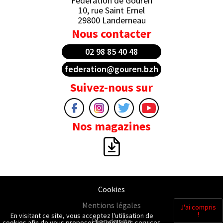
Fédération de Gouren
10, rue Saint Ernel
29800 Landerneau
Nous contacter
02 98 85 40 48
federation@gouren.bzh
Suivez-nous sur
Nos magazines
Cookies
Mentions légales
J'ai compris
!
En visitant ce site, vous acceptez l'utilisation de
Plan de site
cookies afin de vous proposer les meilleurs services