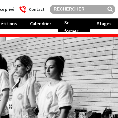
ce privé
Contact
Se
étitions
Calendrier
Stages
former