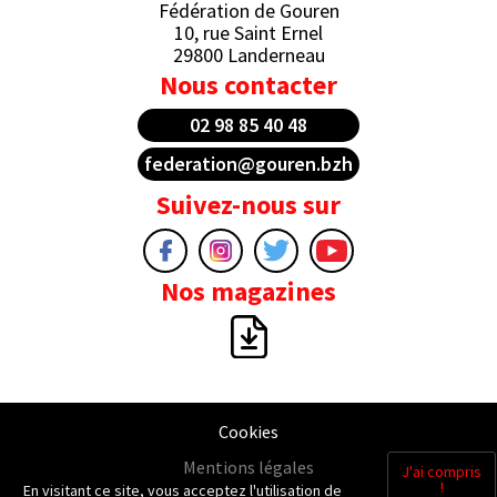
Fédération de Gouren
10, rue Saint Ernel
29800 Landerneau
Nous contacter
02 98 85 40 48
federation@gouren.bzh
Suivez-nous sur
Nos magazines
Cookies
Mentions légales
J'ai compris
!
En visitant ce site, vous acceptez l'utilisation de