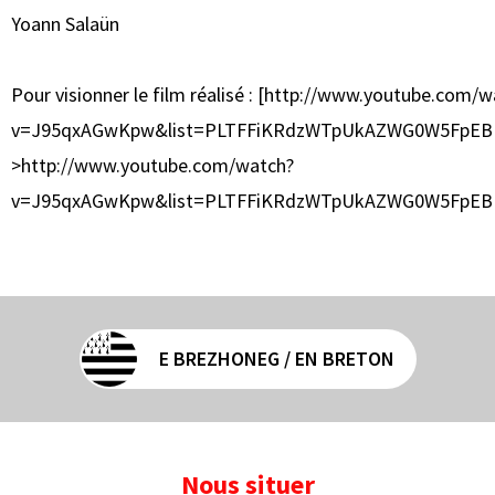
Yoann Salaün
Pour visionner le film réalisé : [http://www.youtube.com/
v=J95qxAGwKpw&list=PLTFFiKRdzWTpUkAZWG0W5FpEB
>http://www.youtube.com/watch?
v=J95qxAGwKpw&list=PLTFFiKRdzWTpUkAZWG0W5FpEB
E BREZHONEG / EN BRETON
Nous situer