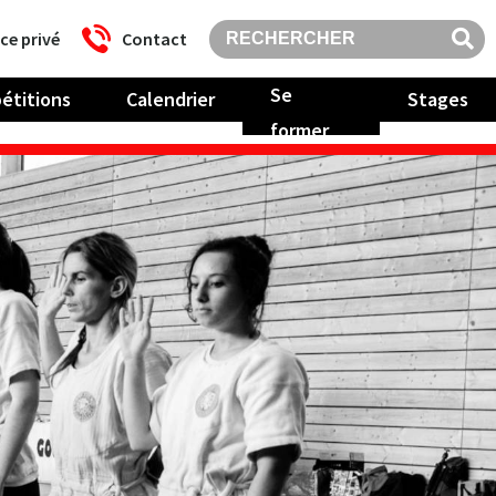
ce privé
Contact
Se
étitions
Calendrier
Stages
former