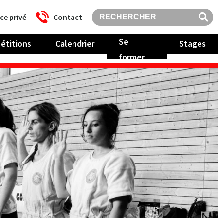
ce privé
Contact
Se
étitions
Calendrier
Stages
former