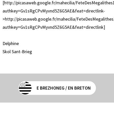
[http://picasaweb.google.fr/mahecilia/FeteDesMegalithes
authkey=Gv1sRgCPvMyvnd5Z6G5AE&feat=directlink-
>http://picasaweb.google.fr/mahecilia/FeteDesMegalithes
authkey=Gv1sRgCPvMyvnd5Z6G5AE&feat=directlink]
Delphine
Skol Sant-Brieg
E BREZHONEG / EN BRETON