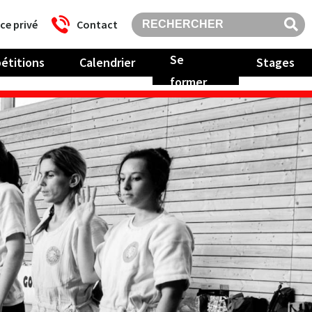
ce privé
Contact
Se
étitions
Calendrier
Stages
former