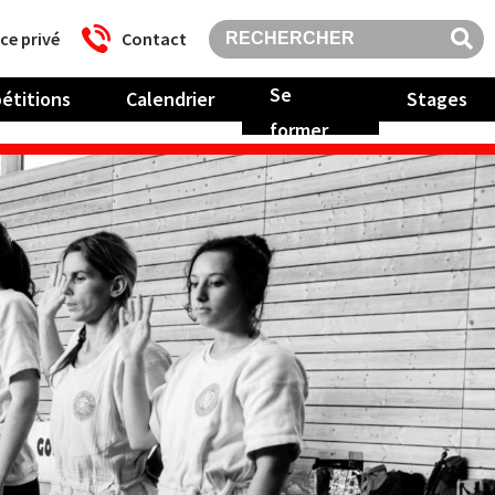
ce privé
Contact
Se
étitions
Calendrier
Stages
former