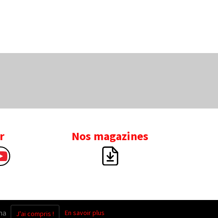
r
Nos magazines
na
En savoir plus
.
J'ai compris !