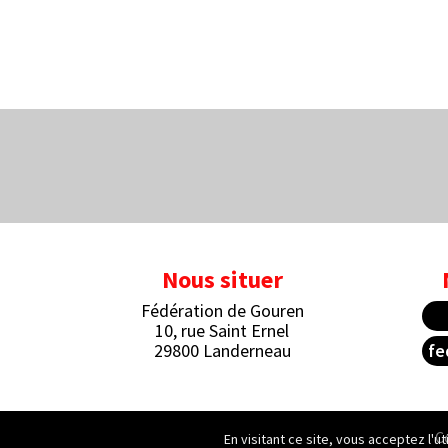
Nous situer
Fédération de Gouren
10, rue Saint Ernel
29800 Landerneau
fe
C
En visitant ce site, vous acceptez l'u