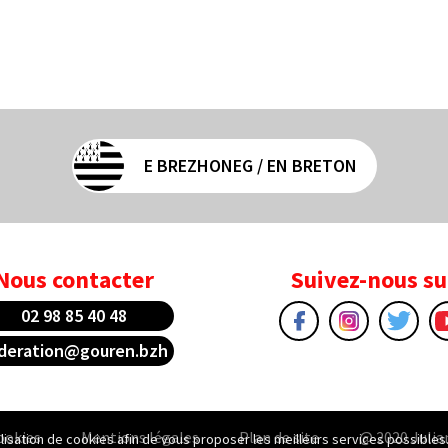
E BREZHONEG / EN BRETON
Nous contacter
Suivez-nous su
02 98 85 40 48
deration@gouren.bzh
ookies
Mentions légales
Plan de site
@ 2020 Julia
tilisation de cookies afin de vous proposer les meilleurs services possibles