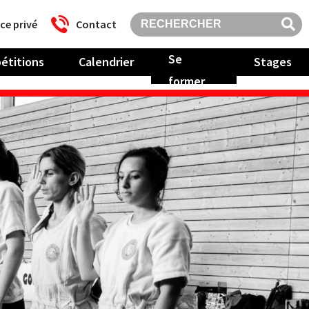
ce privé
Contact
Se
étitions
Calendrier
Stages
former