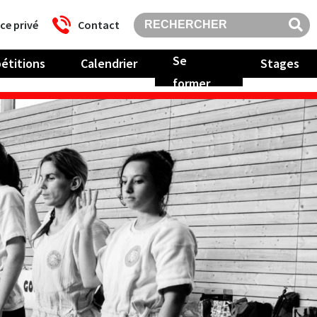
ce privé
Contact
Se
étitions
Calendrier
Stages
former