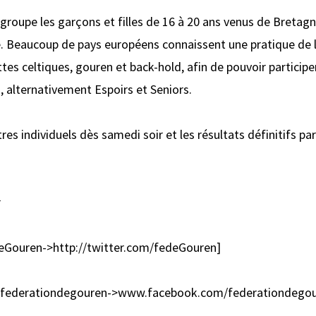
roupe les garçons et filles de 16 à 20 ans venus de Bretagne
. Beaucoup de pays européens connaissent une pratique de l
ttes celtiques, gouren et back-hold, afin de pouvoir partici
s, alternativement Espoirs et Seniors.
res individuels dès samedi soir et les résultats définitifs p
r
edeGouren->http://twitter.com/fedeGouren]
/federationdegouren->www.facebook.com/federationdegou