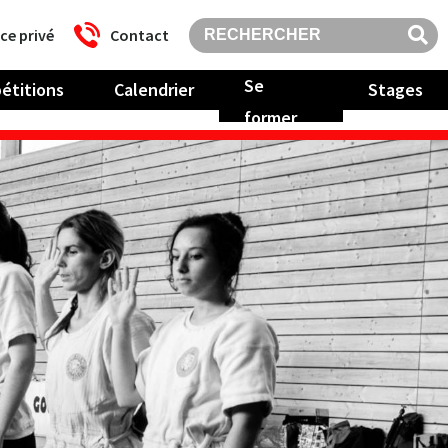
ce privé
Contact
Se
étitions
Calendrier
Stages
former