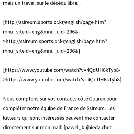
mais un travail sur le déséquilibre...
[http://ssireum.sports.or.kr/english/page.htm?
mnu_siteid=eng&mnu_uid=296&-
>http://ssireum.sports.or.kr/english/page.htm?
mnu_siteid=eng&mnu_uid=296&]
[https://www.youtube.com/watch?v=4QdUH6kTyb8-
>https://www.youtube.com/watch?v=4QdUH6kTyb8]
Nous comptons sur vos contacts côté Gouren pour
compléter notre équipe de France de Ssireum. Les
lutteurs qui sont intéressés peuvent me contacter
directement sur mon mail: [pawel_kujbieda chez