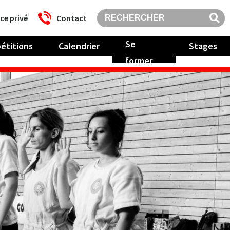
ce privé
Contact
Se
étitions
Calendrier
Stages
former