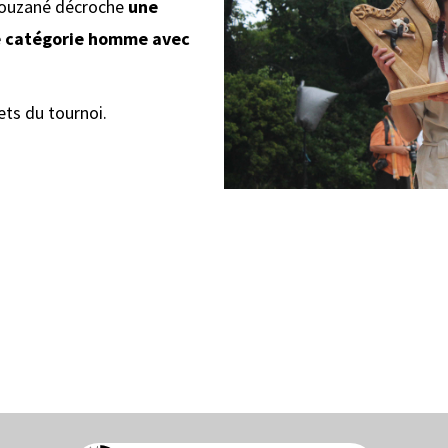
Plouzané décroche
une
te catégorie homme avec
ets du tournoi.