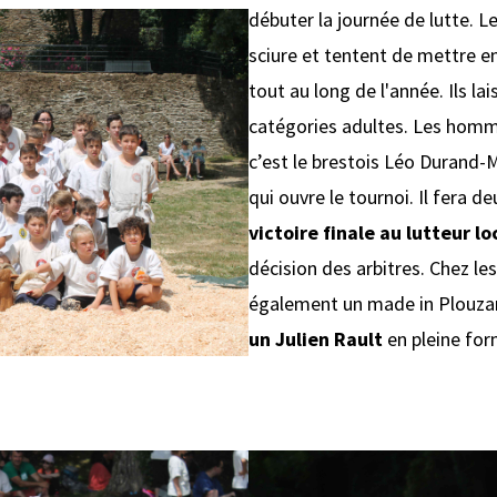
débuter la journée de lutte. Le
sciure et tentent de mettre en
tout au long de l'année. Ils la
catégories adultes. Les hom
c’est le brestois Léo Durand-M
qui ouvre le tournoi. Il fera 
victoire finale au lutteur 
décision des arbitres. Chez l
également un made in Plouza
un Julien Rault
en pleine for