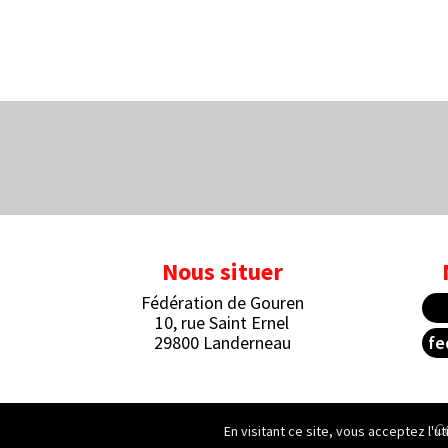
Nous situer
Fédération de Gouren
10, rue Saint Ernel
29800 Landerneau
fe
C
En visitant ce site, vous acceptez l'u