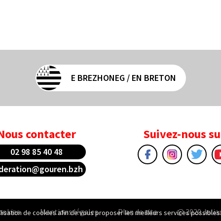
E BREZHONEG / EN BRETON
Nous contacter
Suivez-nous su
02 98 85 40 48
deration@gouren.bzh
ookies
Mentions légales
Plan de site
@ 2020 Julia
tilisation de cookies afin de vous proposer les meilleurs services possibles