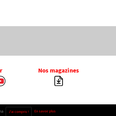
r
Nos magazines
na
En savoir plus
.
J'ai compris !