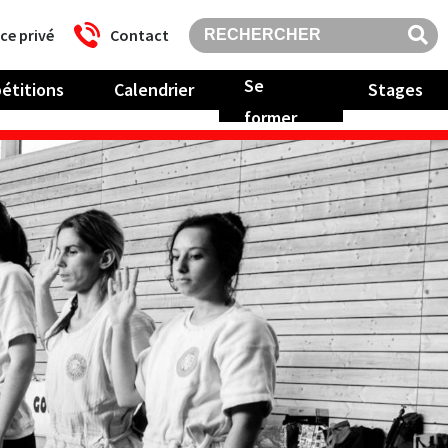
ce privé
Contact
Se
étitions
Calendrier
Stages
former