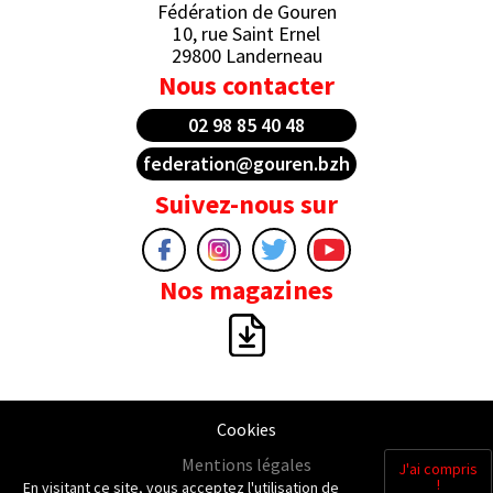
Fédération de Gouren
10, rue Saint Ernel
29800 Landerneau
Nous contacter
02 98 85 40 48
federation@gouren.bzh
Suivez-nous sur
Nos magazines
Cookies
Mentions légales
J'ai compris
!
En visitant ce site, vous acceptez l'utilisation de