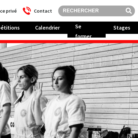
ce privé
Contact
Se
étitions
Calendrier
Stages
former