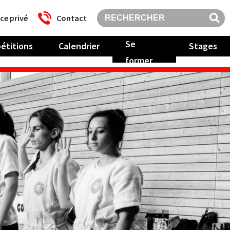
ce privé
Contact
Se
étitions
Calendrier
Stages
former