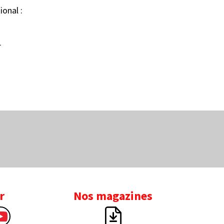
ional :
L
r
Nos magazines