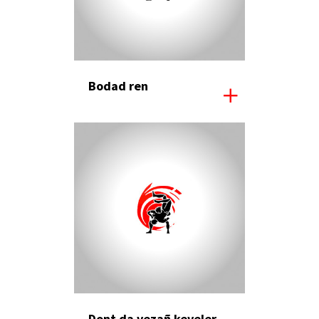
Bodad ren
Dont da vezañ keveler