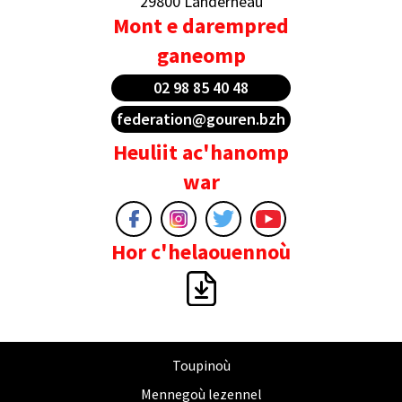
29800 Landerneau
Mont e darempred
ganeomp
02 98 85 40 48
federation@gouren.bzh
Heuliit ac'hanomp
war
Hor c'helaouennoù
Toupinoù
Mennegoù lezennel