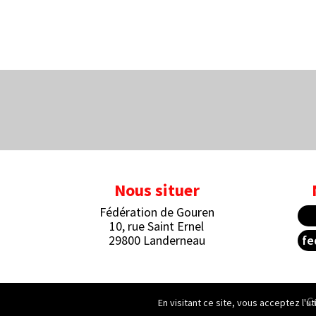
Nous situer
Fédération de Gouren
10, rue Saint Ernel
29800 Landerneau
fe
C
En visitant ce site, vous acceptez l'u