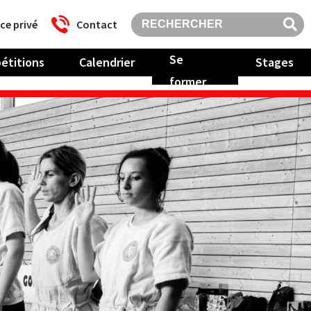
ce privé
Contact
Se
étitions
Calendrier
Stages
former