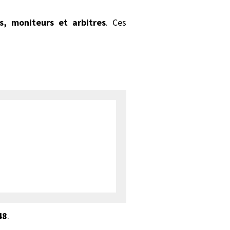
rs, moniteurs et arbitres
. Ces
48
.