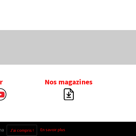
r
Nos magazines
na
En savoir plus
.
J'ai compris !