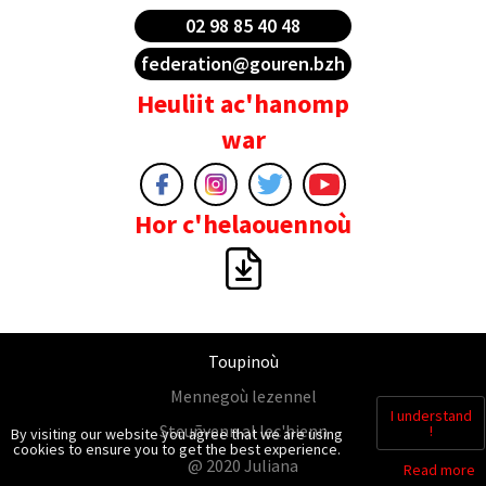
02 98 85 40 48
federation@gouren.bzh
Heuliit ac'hanomp
war
Hor c'helaouennoù
Toupinoù
Mennegoù lezennel
I understand
Steuñvenn al lec'hienn
!
By visiting our website you agree that we are using
cookies to ensure you to get the best experience.
@ 2020 Juliana
Read more