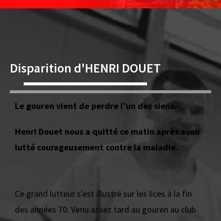
Disparition d'HENRI DOUET
Le gouren vient de perdre l’un des siens.
Henri Douet nous a quitté ce matin après avoir
lutté courageusement contre la maladie.
Ce grand lutteur s'est illustré sur les lices à la fin
des années 70. Venu assez tard au gouren au club