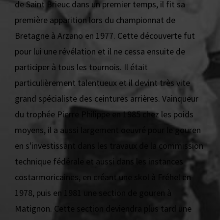
de Saint Brieuc dans un premier temps, il fit sa
première apparition lors du championnat de
Bretagne à Arzano en 1977. Cette découverte fut
pour lui une révélation et il ne cessa ensuite de
participer à tous les tournois. Il était
particulièrement talentueux et il devint très vite
grand spécialiste des ceintures arrières. Vainqueur
du trophée Pierre Philippe en 1985 chez les poids
moyens, il a aussi largement oeuvré pour le gouren
en s'investissant dans les travaux de la commission
technique fédérale et aussi dans les instances
costarmoricaines, en créant une skol à Fréhel en
1978, puis en 1981 une section de gouren à
Matignon. Cette section deviendra plus tard une