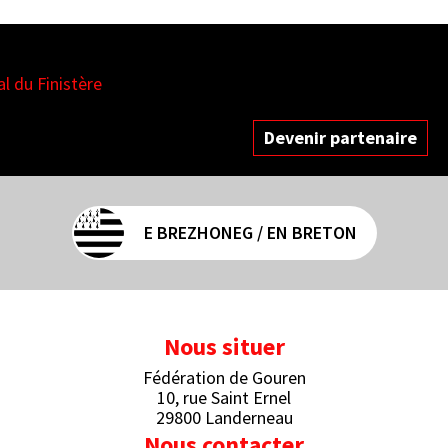
es
Devenir partenaire
E BREZHONEG / EN BRETON
Nous situer
Fédération de Gouren
10, rue Saint Ernel
29800 Landerneau
Nous contacter