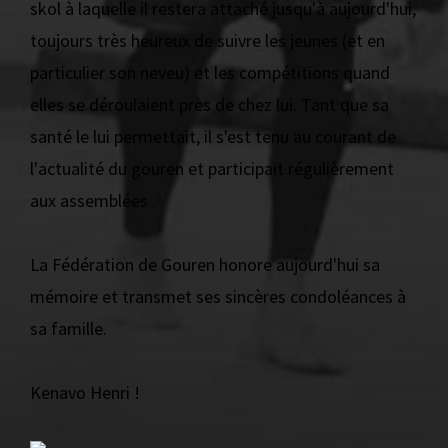
skol à laquelle il restera attaché jusqu'à aujourd'hui,
toujours très heureux de suivre les jeunes (et en
particulier son neveu) et les compétitions quand
elles se déroulaient près de chez lui. Tant que sa
santé le lui permettait, il s'est tenu au courant de
l'actualité du gouren et participait régulièrement
aux assemblées .
La Fédération de Gouren honore aujourd'hui sa
mémoire et transmet ses sincères condoléances à
sa famille.
Kenavo Henri !