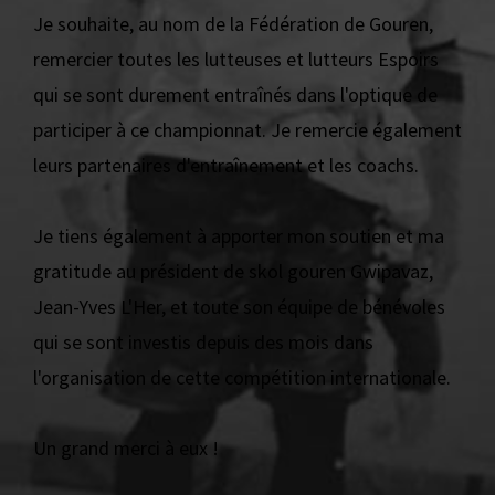
Je souhaite, au nom de la Fédération de Gouren,
remercier toutes les lutteuses et lutteurs Espoirs
qui se sont durement entraînés dans l'optique de
participer à ce championnat. Je remercie également
leurs partenaires d'entraînement et les coachs.
Je tiens également à apporter mon soutien et ma
gratitude au président de skol gouren Gwipavaz,
Jean-Yves L'Her, et toute son équipe de bénévoles
qui se sont investis depuis des mois dans
l'organisation de cette compétition internationale.
Un grand merci à eux !