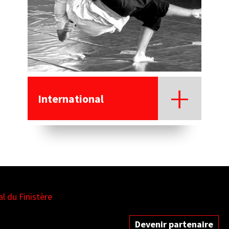
International
es
Devenir partenaire