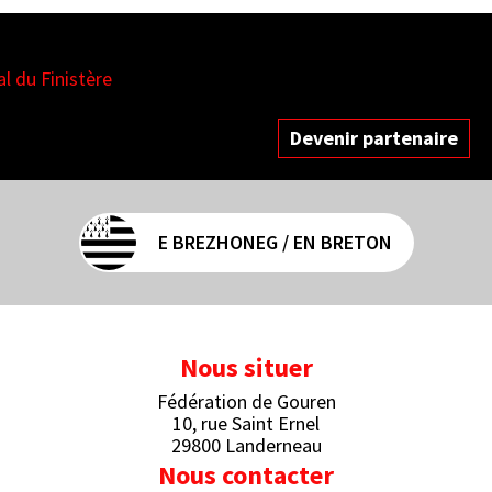
es
Devenir partenaire
E BREZHONEG / EN BRETON
Nous situer
Fédération de Gouren
10, rue Saint Ernel
29800 Landerneau
Nous contacter