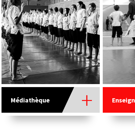
Médiathèque
Enseign