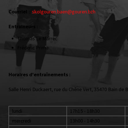
Courriel :
skolgouren.baen@gouren.bzh
Entraineurs :
Thomas Le Marrec
Frédéric Prima
Horaires d'entraînements :
Salle Henri Duckaert, rue du Chêne Vert, 35470 Bain de 
lundi
17h15 - 18h30
mercredi
13h00 - 14h30