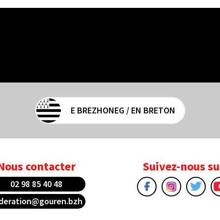
E BREZHONEG / EN BRETON
Nous contacter
Suivez-nous su
02 98 85 40 48
deration@gouren.bzh