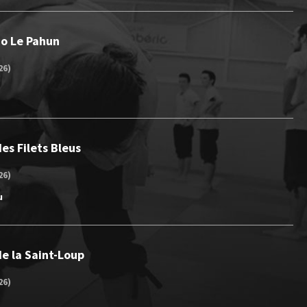
Jo Le Pahun
26)
es Filets Bleus
26)
u
e la Saint-Loup
26)