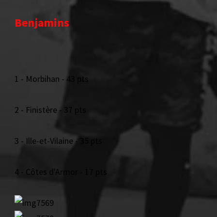
Benjamins
1 - Morbihan - 43 pts
2 - Finistère - 37 pts
3 - Ille-et-Vilaine - 35 pts
4 - Côtes d'Armor - 17 pts