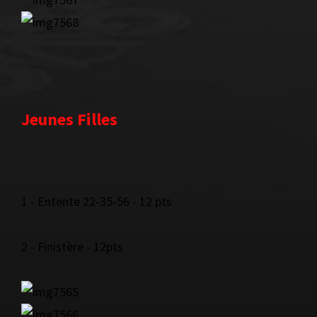
Jeunes Filles
1 - Entente 22-35-56 - 12 pts
2 - Finistère - 12pts