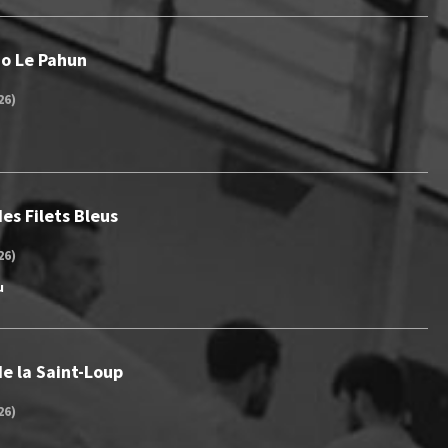
Jo Le Pahun
26)
es Filets Bleus
26)
u
e la Saint-Loup
26)