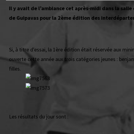
Il y avait de l’ambiance cet après-midi dans la sall
de Guipavas pour la 2ème édition des interdépart
Si, à titre d'essai, la 1ère édition était réservée aux min
ouverte cette année aux trois catégories jeunes : benja
filles.
Les résultats du jour sont :