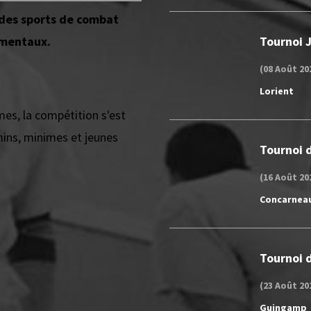
e des sports de combat
ementaux.
Tournoi 
(08 Août 20
Lorient
imes, la compétition s'est
mins, minimes et jeunes
Tournoi d
(16 Août 20
Concarnea
Tournoi d
(23 Août 20
Guingamp