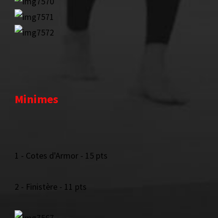
Minimes
1 - Cotes d'Armor - 15 pts
2 - Finistère - 11 pts