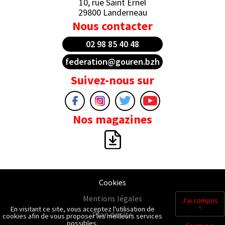
10, rue Saint Ernel
29800 Landerneau
Nous contacter
02 98 85 40 48
federation@gouren.bzh
Suivez-nous sur
Nos magazines
Cookies
Mentions légales
J'ai compris
!
En visitant ce site, vous acceptez l'utilisation de
Plan de site
cookies afin de vous proposer les meilleurs services
possibles.