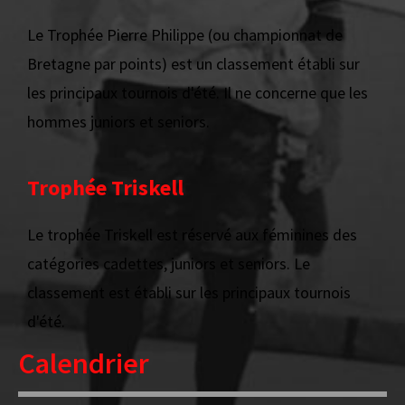
Le Trophée Pierre Philippe (ou championnat de
Bretagne par points) est un classement établi sur
les principaux tournois d'été. Il ne concerne que les
hommes juniors et seniors.
Trophée Triskell
Le trophée Triskell est réservé aux féminines des
catégories cadettes, juniors et seniors. Le
classement est établi sur les principaux tournois
d'été.
Calendrier