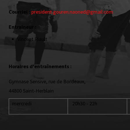
Courriel :
president.gouren.naoned@gmail.com
Entraineur :
Vincent Riault
Horaires d'entraînements :
Gymnase Sensive, rue de Bordeaux,
44800 Saint-Herblain
mercredi
20h30 - 22h