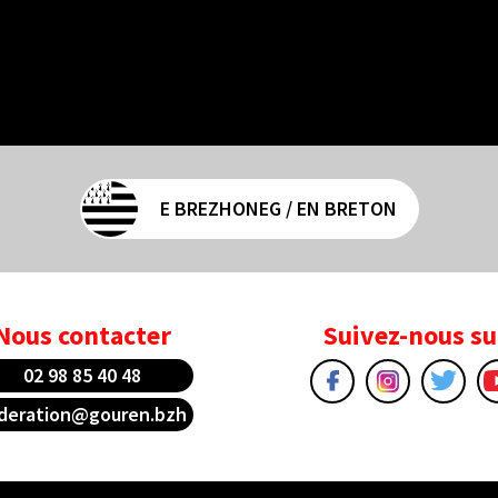
E BREZHONEG / EN BRETON
Nous contacter
Suivez-nous su
02 98 85 40 48
deration@gouren.bzh