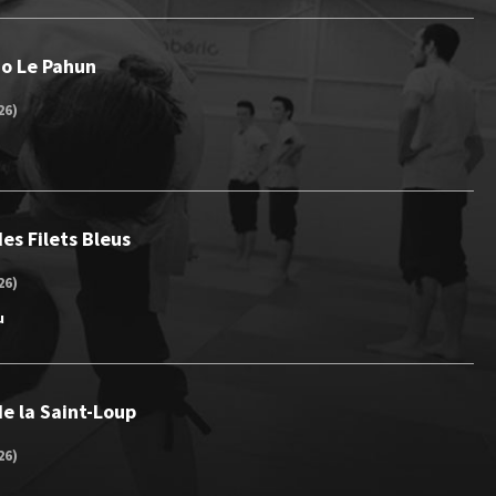
Jo Le Pahun
26)
es Filets Bleus
26)
u
e la Saint-Loup
26)