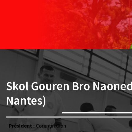
Skol Gouren Bro Naoned
Nantes)
Président :
Corentin Glon