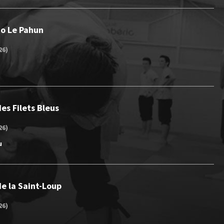
Jo Le Pahun
26)
es Filets Bleus
26)
u
e la Saint-Loup
26)