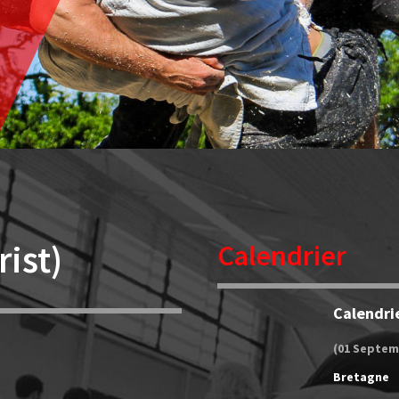
rist)
Calendrier
Calendri
(01 Septem
Bretagne