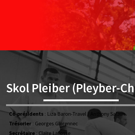
Skol Pleiber (Pleyber-Ch
Co-présidents
: Liza Baron-Travel / Anthony Salaun
Trésorier
: Georges Glorennec
Secrétaire
: Claire Lafosse