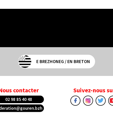
E BREZHONEG / EN BRETON
Nous contacter
Suivez-nous su
02 98 85 40 48
deration@gouren.bzh