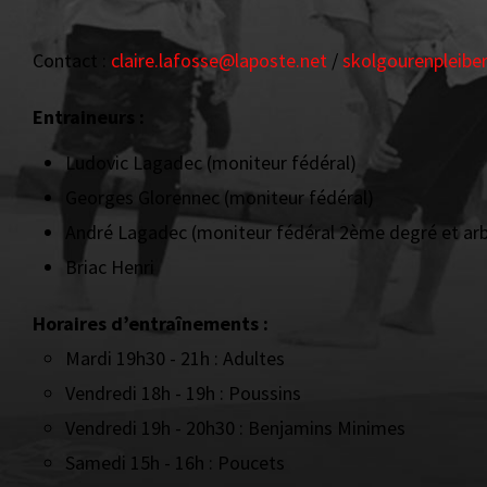
Contact :
claire.lafosse@laposte.net
/
skolgourenpleib
Entraineurs :
Ludovic Lagadec (moniteur fédéral)
Georges Glorennec (moniteur fédéral)
André Lagadec (moniteur fédéral 2ème degré et arb
Briac Henri
Horaires d’entraînements :
Mardi 19h30 - 21h : Adultes
Vendredi 18h - 19h : Poussins
Vendredi 19h - 20h30 : Benjamins Minimes
Samedi 15h - 16h : Poucets