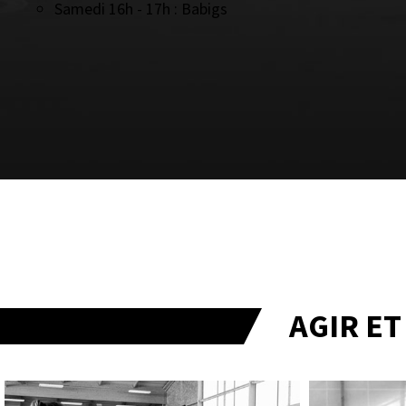
Samedi 16h - 17h : Babigs
AGIR E